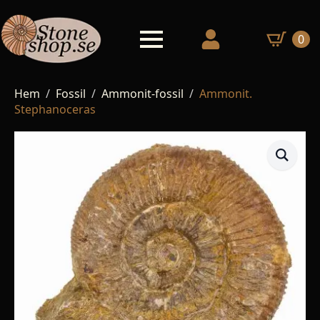
0
Hem
Fossil
Ammonit-fossil
Ammonit.
Stephanoceras