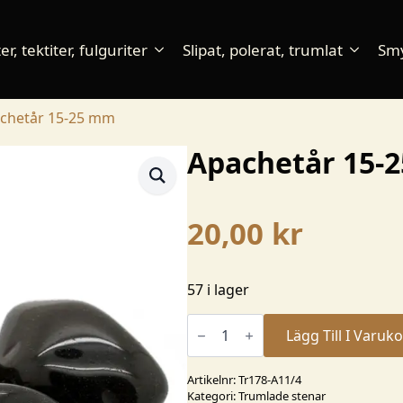
r, tektiter, fulguriter
Slipat, polerat, trumlat
Sm
chetår 15-25 mm
Apachetår 15-
20,00
kr
57 i lager
Apachetår
15-
Lägg Till I Varuk
25
mm
mängd
Artikelnr:
Tr178-A11/4
Kategori:
Trumlade stenar