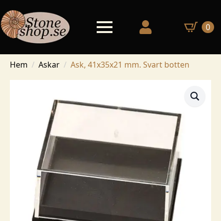
0
Hem
Askar
Ask, 41x35x21 mm. Svart botten