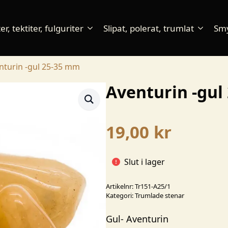
r, tektiter, fulguriter
Slipat, polerat, trumlat
Sm
nturin -gul 25-35 mm
Aventurin -gul
19,00
kr
Slut i lager
Artikelnr:
Tr151-A25/1
Kategori:
Trumlade stenar
Gul-
Aventurin