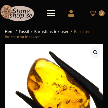
0
Hem
Fossil
Bärnstens-inkluser
Bärnsten,
inneslutna insekter