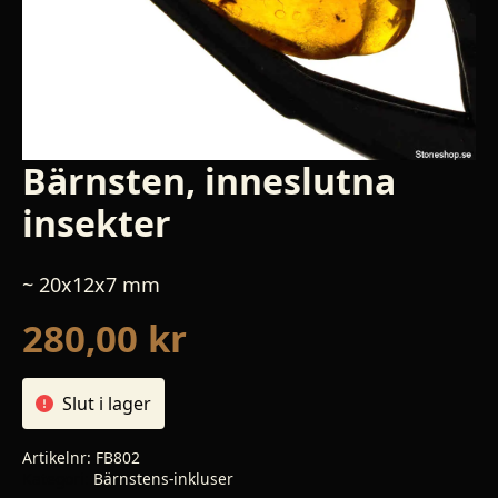
Bärnsten, inneslutna
insekter
~ 20x12x7 mm
280,00
kr
Slut i lager
Artikelnr:
FB802
Kategori:
Bärnstens-inkluser