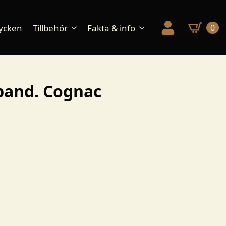
ycken
Tillbehör
Fakta & info
0
and. Cognac