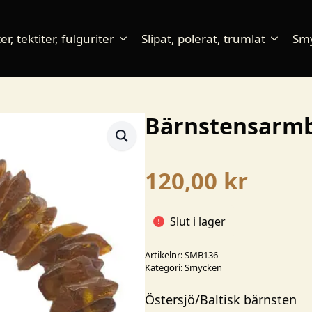
r, tektiter, fulguriter
Slipat, polerat, trumlat
Sm
Bärnstensarmb
120,00
kr
Slut i lager
Artikelnr:
SMB136
Kategori:
Smycken
Östersjö/Baltisk bärnsten