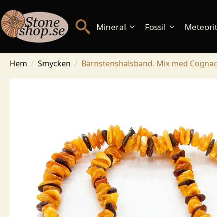
Mineral
Fossil
Meteorite
Hem
Smycken
Bärnstenshalsband. Mix med Cognac