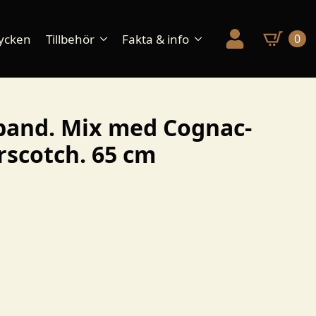
ycken
Tillbehör
Fakta & info
0
band. Mix med Cognac-
scotch. 65 cm