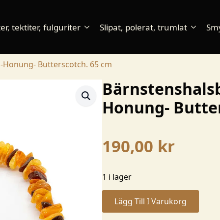
r, tektiter, fulguriter
Slipat, polerat, trumlat
Sm
-Honung- Butterscotch. 65 cm
Bärnstenshals
Honung- Butter
190,00
kr
1 i lager
Lägg Till I Varukorg