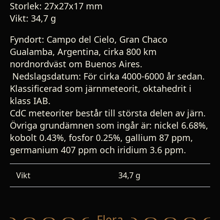
Storlek: 27x27x17 mm
Vikt: 34,7 g
Fyndort: Campo del Cielo, Gran Chaco
Gualamba, Argentina, cirka 800 km
nordnordväst om Buenos Aires.
Nedslagsdatum: För cirka 400
0-6000 år sedan.
Klassificerad som järnmeteorit, oktahedrit i
klass IAB.
CdC meteoriter består till största delen av järn.
Övriga grundämnen som ingår är: nickel 6.68%,
kobolt 0.43%, fosfor 0.25%, gallium 87 ppm,
germanium 407 ppm och iridium 3.6 ppm.
Vikt
34,7 g
Flera