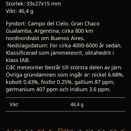
Storlek: 33x27x15 mm
Vikt: 46,4 g
Fyndort: Campo del Cielo, Gran Chaco
Gualamba, Argentina, cirka 800 km
nordnordväst om Buenos Aires.
Nedslagsdatum: För cirka 400
0-6000 år sedan.
Klassificerad som järnmeteorit, oktahedrit i
klass IAB.
CdC meteoriter består till största delen av järn.
Övriga grundämnen som ingår är: nickel 6.68%,
kobolt 0.43%, fosfor 0.25%, gallium 87 ppm,
germanium 407 ppm och iridium 3.6 ppm.
Vikt
46,4 g
Flera