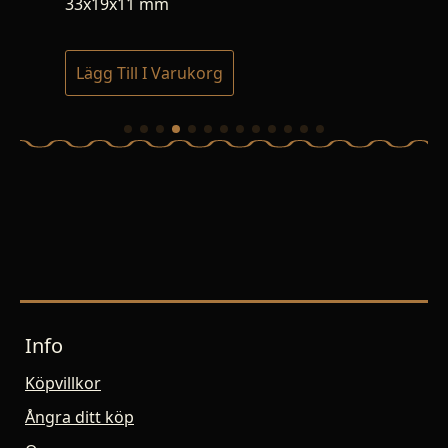
33x19x11 mm
36x
Lägg Till I Varukorg
Lä
Info
Köpvillkor
Ångra ditt köp