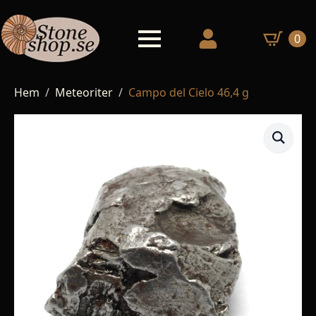
0
Hem
Meteoriter
Campo del Cielo 46,4 g