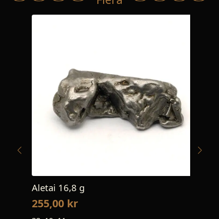
Aletai 16,8 g
Kon
255,00
kr
75