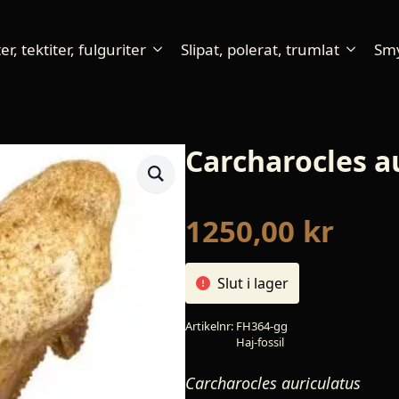
r, tektiter, fulguriter
Slipat, polerat, trumlat
Sm
Carcharocles a
1250,00
kr
Slut i lager
Artikelnr:
FH364-gg
Kategori:
Haj-fossil
Carcharocles auriculatus