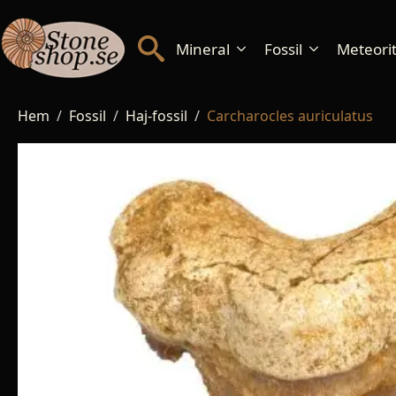
Mineral
Fossil
Meteorite
Hem
Fossil
Haj-fossil
Carcharocles auriculatus