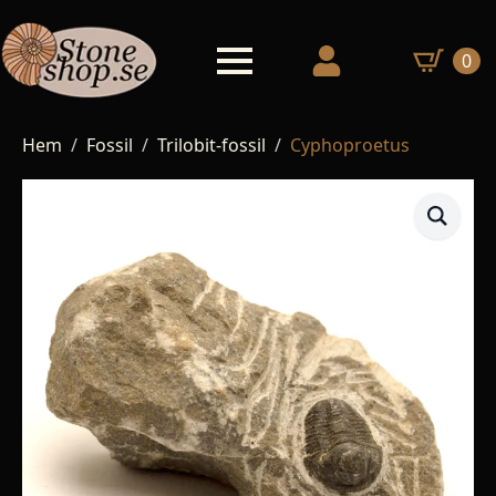
0
Hem
Fossil
Trilobit-fossil
Cyphoproetus