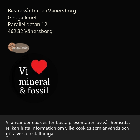
Besök vår butik i Vänersborg.
Geogalleriet
Parallellgatan 12
462 32 Vänersborg
Vi använder cookies för bästa presentation av vår hemsida.
Ni kan hitta information om vilka cookies som används och
© 2007-2026 Stoneshop.se / Geogalleriet - All rights
göra vissa inställningar
reserved.