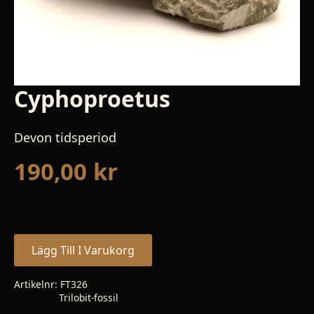
Cyphoproetus
Devon tidsperiod
190,00
kr
1 i lager
Lägg Till I Varukorg
Artikelnr:
FT326
Kategori:
Trilobit-fossil