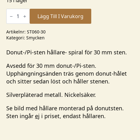
15 i lager
Donut-/Pi-
sten
Lägg Till I Varukorg
hållare-
spiral
för
Artikelnr:
ST060-30
30
Kategori:
Smycken
mm
sten
mängd
Donut-/Pi-sten hållare- spiral för 30 mm sten.
Avsedd för 30 mm donut-/Pi-sten.
Upphängningsänden träs genom donut-hålet
och sitter sedan löst och håller stenen.
Silverpläterad metall. Nickelsäker.
Se bild med hållare monterad på donutsten.
Sten ingår
ej
i priset, endast hållaren.