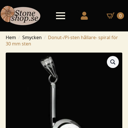
0
Hem
Smycken
Donut-/Pi-sten hållare- spiral för
30 mm sten