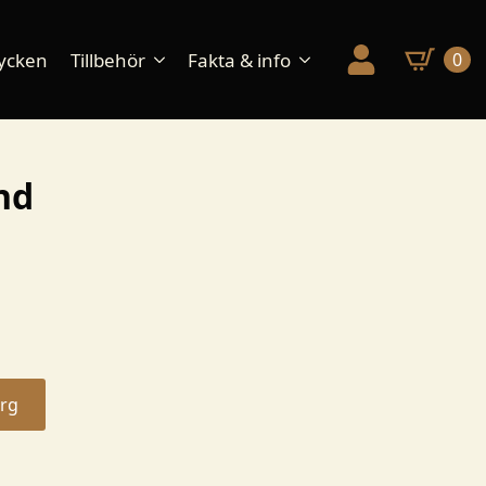
ycken
Tillbehör
Fakta & info
0
nd
org