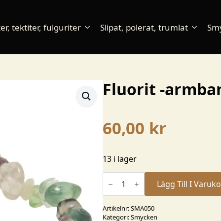
r, tektiter, fulguriter
Slipat, polerat, trumlat
Sm
Fluorit -armba
60,00
kr
13 i lager
Fluorit
-
Lägg Till I Varuk
armband
mängd
Artikelnr:
SMA050
Kategori:
Smycken