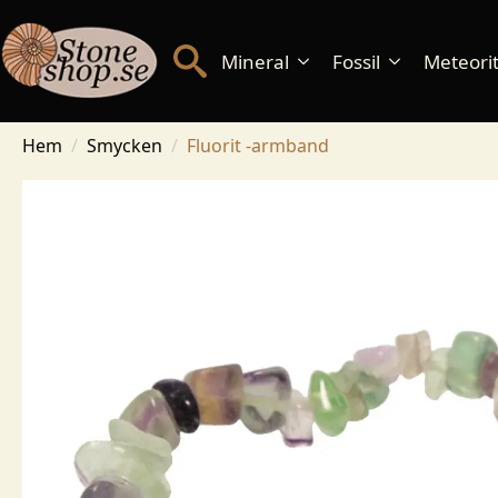
Mineral
Fossil
Meteorite
Hem
Smycken
Fluorit -armband