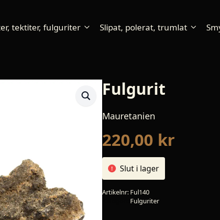
r, tektiter, fulguriter
Slipat, polerat, trumlat
Sm
Fulgurit
Mauretanien
220,00
kr
Slut i lager
Artikelnr:
Ful140
Kategori:
Fulguriter