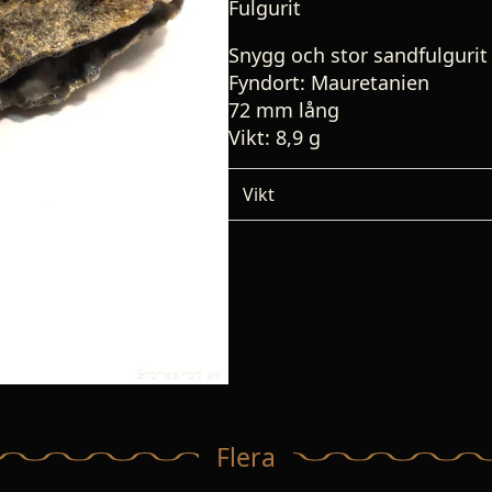
Fulgurit
Snygg och stor sandfulgurit
Fyndort: Mauretanien
72 mm lång
Vikt: 8,9 g
Vikt
Flera