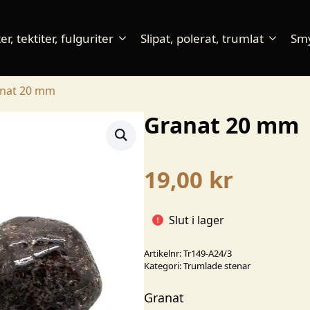
r, tektiter, fulguriter
Slipat, polerat, trumlat
Sm
nat 20 mm
Granat 20 mm
19,00
kr
Slut i lager
Artikelnr:
Tr149-A24/3
Kategori:
Trumlade stenar
Granat