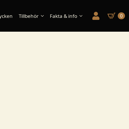
ycken
Tillbehör
Fakta & info
0