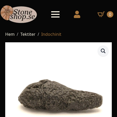
0
Hem
Tektiter
Indochinit