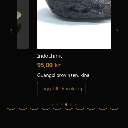
Indochinit
I
95,00
kr
1
Guangxi provinsen, kina
Gu
Lägg Till I Varukorg