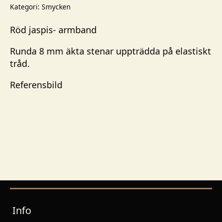
stenar
Kategori:
Smycken
mängd
Röd jaspis- armband
Runda 8 mm äkta stenar uppträdda på elastiskt
tråd.
Referensbild
Info