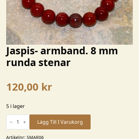
Jaspis- armband. 8 mm
runda stenar
120,00
kr
5 i lager
Jaspis-
armband.
Lägg Till I Varukorg
8
mm
runda
Artikelnr:
SMAR06