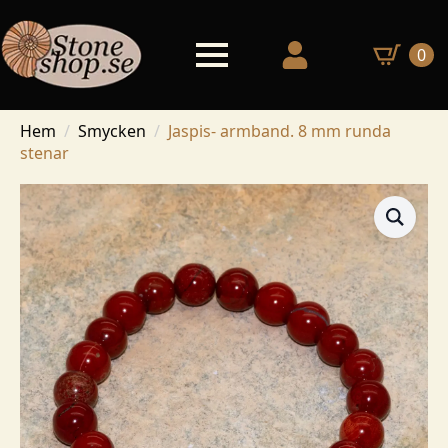
0
Hem
Smycken
Jaspis- armband. 8 mm runda
stenar