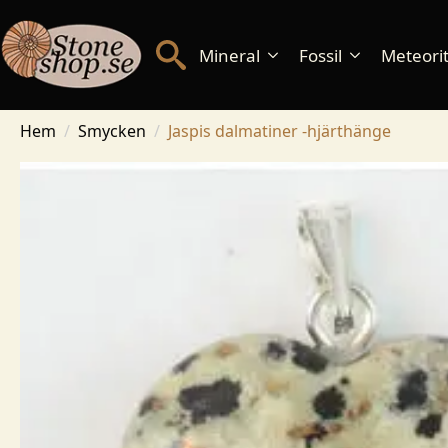
Mineral
Fossil
Meteorite
Hem
Smycken
Jaspis dalmatiner -hjärthänge