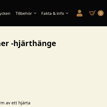
ycken
Tillbehör
Fakta & info
0
ner -hjärthänge
m av ett hjärta