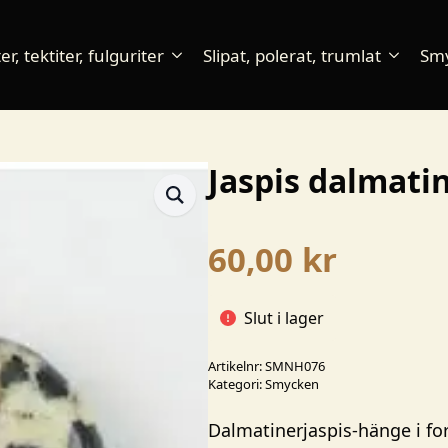
r, tektiter, fulguriter
Slipat, polerat, trumlat
Sm
Jaspis dalmati
60,00
kr
Slut i lager
Artikelnr:
SMNH076
Kategori:
Smycken
Dalmatinerjaspis-hänge i for