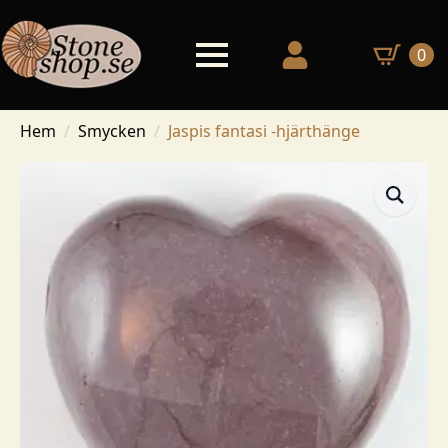
0
Hem
Smycken
Jaspis fantasi -hjärthänge