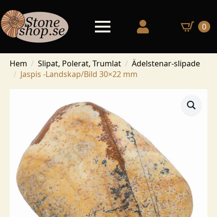
0
Hem
Slipat, Polerat, Trumlat
Ädelstenar-slipade
Jaspis -Landskap/Bild 30×22 mm