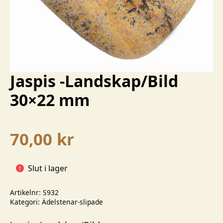
Jaspis -Landskap/Bild
30×22 mm
70,00
kr
Slut i lager
Artikelnr:
S932
Kategori:
Ädelstenar-slipade