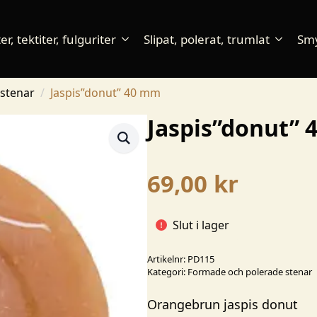
r, tektiter, fulguriter
Slipat, polerat, trumlat
Sm
stenar
Jaspis”donut” 40 mm
Jaspis”donut”
69,00
kr
Slut i lager
Artikelnr:
PD115
Kategori:
Formade och polerade stenar
Orangebrun jaspis donut