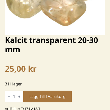
Kalcit transparent 20-30
mm
25,00
kr
31 i lager
Kalcit
transparent
Lägg Till I Varukorg
20-
30
mm
Artikelnr:
Tr174-A18/1