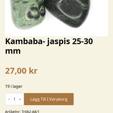
Kambaba- jaspis 25-30
mm
27,00
kr
19 i lager
Kambaba-
jaspis
Lägg Till I Varukorg
25-
30
mm
Artikelnr:
Tr062-A8/1