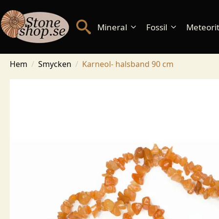
Mineral
Fossil
Meteorite
Hem
Smycken
Karneol- halsband 90 cm