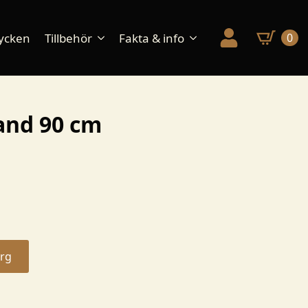
ycken
Tillbehör
Fakta & info
0
and 90 cm
org