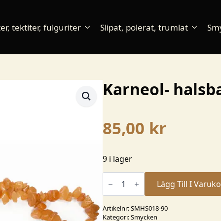
r, tektiter, fulguriter
Slipat, polerat, trumlat
Sm
Karneol- halsb
85,00
kr
9 i lager
Karneol-
halsband
Lägg Till I Varuk
90
cm
mängd
Artikelnr:
SMHS018-90
Kategori:
Smycken