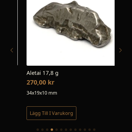
Aletai 17,8 g
Ale
270,00
kr
30
34x19x10 mm
26
Lägg Till I Varukorg
Lä