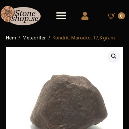
0
Hem
Meteoriter
Kondrit. Marocko. 17,8 gram