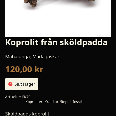
Koprolit från sköldpadda
Mahajunga, Madagaskar
120,00
kr
Slut i lager
Artikelnr:
FK70
Kategorier:
Koproliter
,
Kräldjur /Reptil- fossil
Sköldpadds koprolit