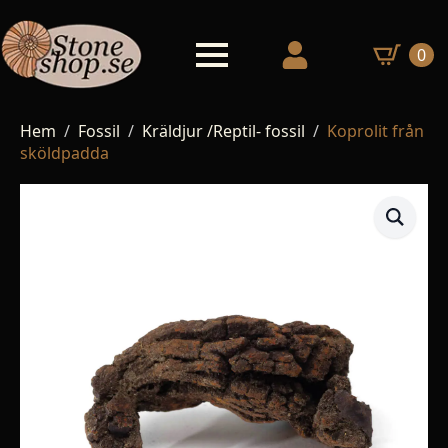
0
Hem
Fossil
Kräldjur /Reptil- fossil
Koprolit från
sköldpadda