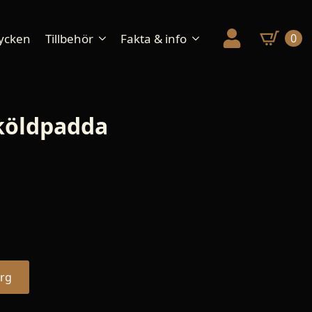
ycken
Tillbehör
Fakta & info
0
sköldpadda
org