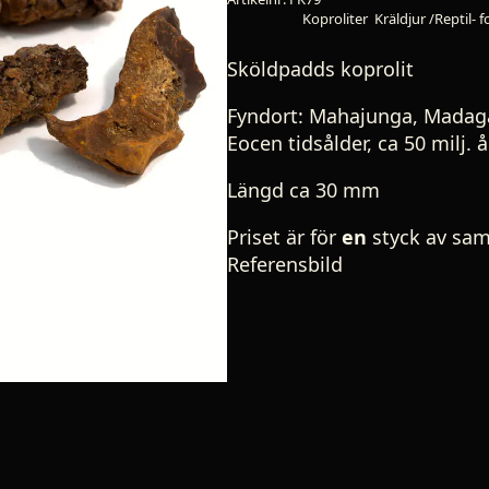
Kategorier:
Koproliter
,
Kräldjur /Reptil- fo
Sköldpadds koprolit
Fyndort: Mahajunga, Madag
Eocen tidsålder, ca 50 milj. å
Längd ca 30 mm
Priset är för
en
styck av sam
Referensbild