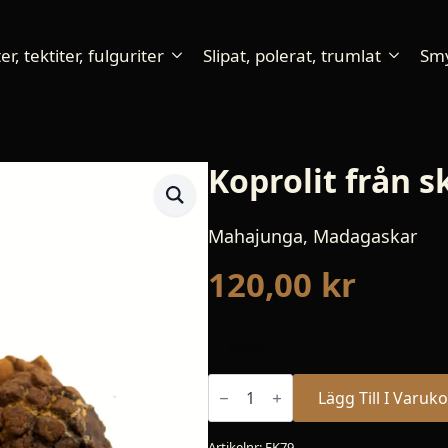
r, tektiter, fulguriter
Slipat, polerat, trumlat
Sm
Koprolit från 
Mahajunga, Madagaskar
120,00
kr
3 i lager
Koprolit
från
Lägg Till I Varuk
sköldpadda
mängd
Artikelnr:
FK79