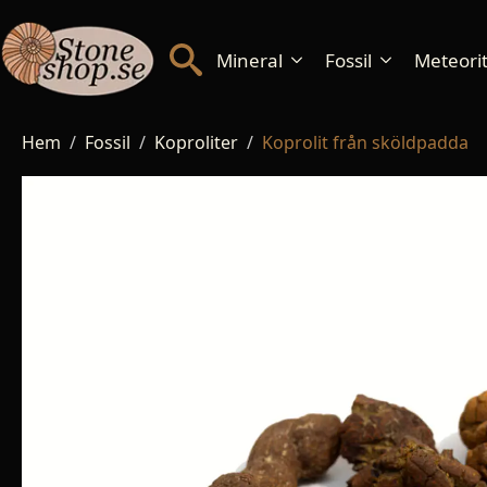
Mineral
Fossil
Meteorite
Hem
Fossil
Koproliter
Koprolit från sköldpadda