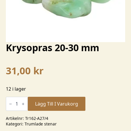
Krysopras 20-30 mm
31,00
kr
12 i lager
Krysopras
20-
Lägg Till I Varukorg
30
mm
mängd
Artikelnr:
Tr162-A27/4
Kategori:
Trumlade stenar