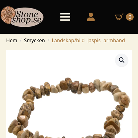
0
Hem
Smycken
Landskap/bild- Jaspis -armband