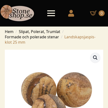
0
Hem
Slipat, Polerat, Trumlat
Formade och polerade stenar
Landskapsjaspis-
klot 25 mm