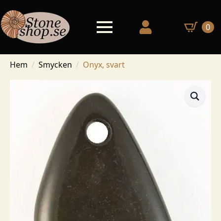
0
Hem
Smycken
Onyx, svart