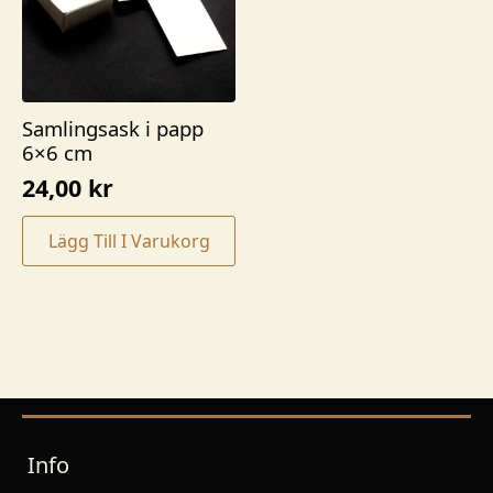
Samlingsask i papp
6×6 cm
24,00
kr
Lägg Till I Varukorg
Info