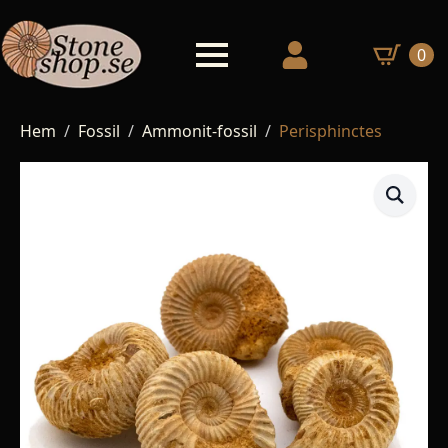
0
Hem
Fossil
Ammonit-fossil
Perisphinctes