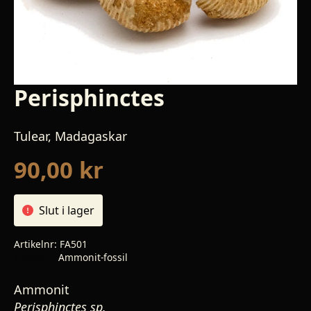
Perisphinctes
Tulear, Madagaskar
90,00
kr
Slut i lager
Artikelnr:
FA501
Kategori:
Ammonit-fossil
Ammonit
Perisphinctes sp.