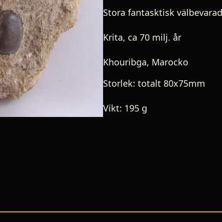
Stora fantasktisk välbevarade
Krita, ca 70 milj. år
Khouribga, Marocko
Storlek: totalt 80x75mm
Vikt: 195 g