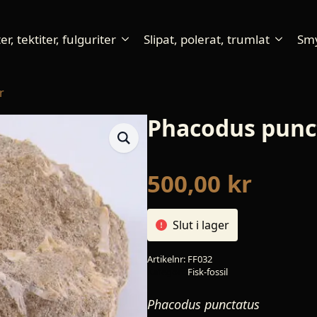
r, tektiter, fulguriter
Slipat, polerat, trumlat
Sm
r
Phacodus punc
500,00
kr
Slut i lager
Artikelnr:
FF032
Kategori:
Fisk-fossil
Phacodus punctatus