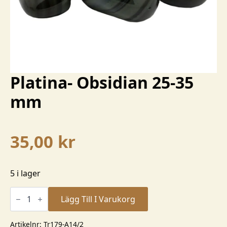
Platina- Obsidian 25-35
mm
35,00
kr
5 i lager
Platina-
Obsidian
Lägg Till I Varukorg
25-
35
mm
Artikelnr:
Tr179-A14/2