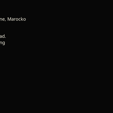
ine, Marocko
ad.
ång