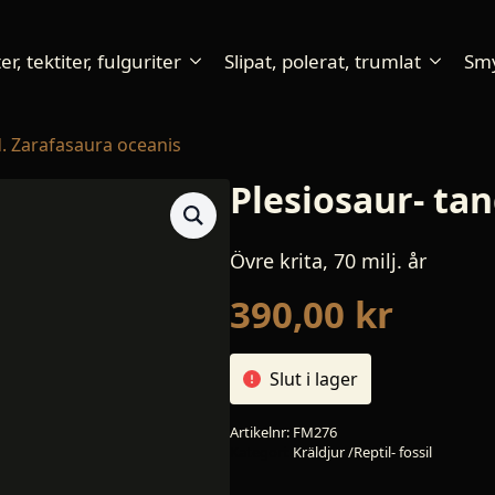
r, tektiter, fulguriter
Slipat, polerat, trumlat
Sm
d. Zarafasaura oceanis
Plesiosaur- ta
Övre krita, 70 milj. år
390,00
kr
Slut i lager
Artikelnr:
FM276
Kategori:
Kräldjur /Reptil- fossil