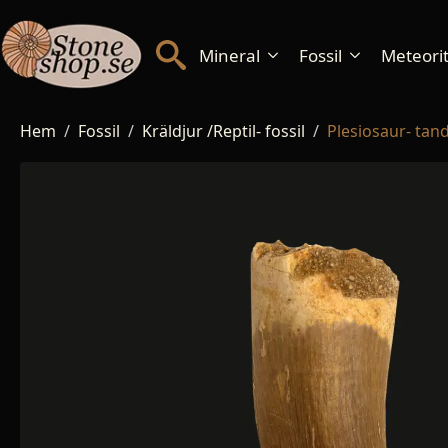
Mineral
Fossil
Meteorite
Hem
Fossil
Kräldjur /Reptil- fossil
Plesiosaur- tan