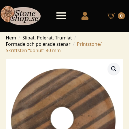
0
Hem
Slipat, Polerat, Trumlat
Formade och polerade stenar
Printstone/
Skriftsten “donut” 40 mm