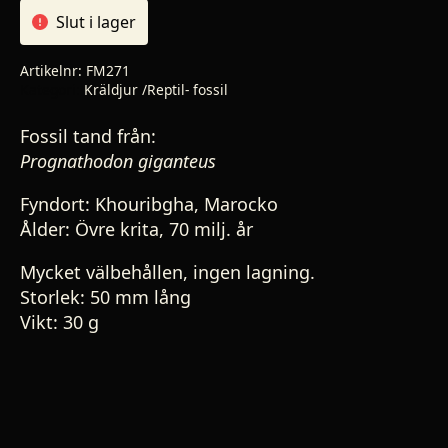
Slut i lager
Artikelnr:
FM271
Kategori:
Kräldjur /Reptil- fossil
Fossil tand från:
Prognathodon giganteus
Fyndort:
Khouribgha, Marocko
Ålder:
Övre krita, 70 milj. år
Mycket välbehållen, ingen lagning.
Storlek: 50 mm lång
Vikt: 30 g