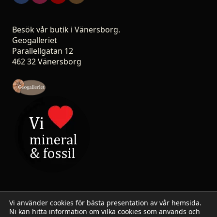
Besök vår butik i Vänersborg.
Geogalleriet
Parallellgatan 12
462 32 Vänersborg
Vi använder cookies för bästa presentation av vår hemsida.
Ni kan hitta information om vilka cookies som används och
© 2007-2026 Stoneshop.se / Geogalleriet - All rights