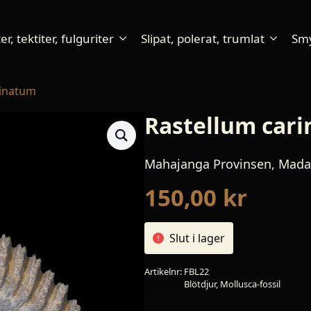
r, tektiter, fulguriter
Slipat, polerat, trumlat
Sm
rinatum
Rastellum car
Mahajanga Provinsen, Mada
150,00
kr
Slut i lager
Artikelnr:
FBL22
Kategori:
Blötdjur, Mollusca-fossil