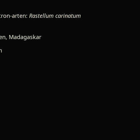
tron-arten:
Rastellum carinatum
sen, Madagaskar
m