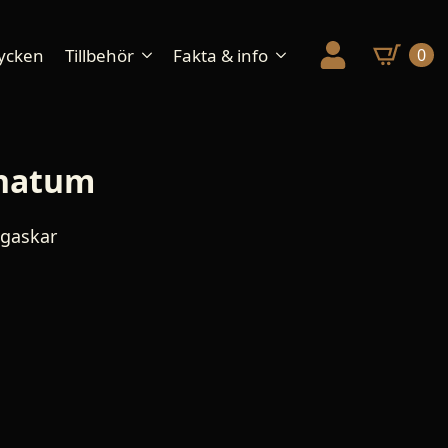
ycken
Tillbehör
Fakta & info
0
inatum
gaskar