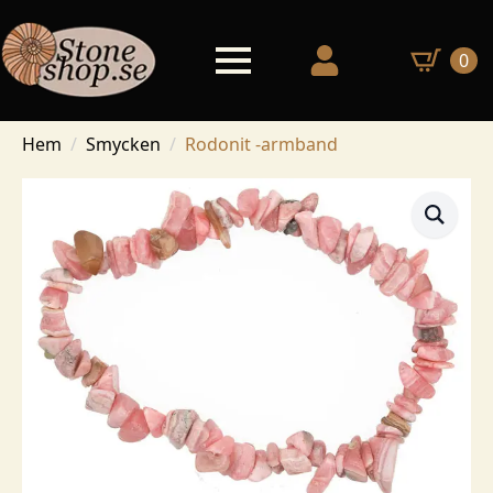
0
Hem
Smycken
Rodonit -armband