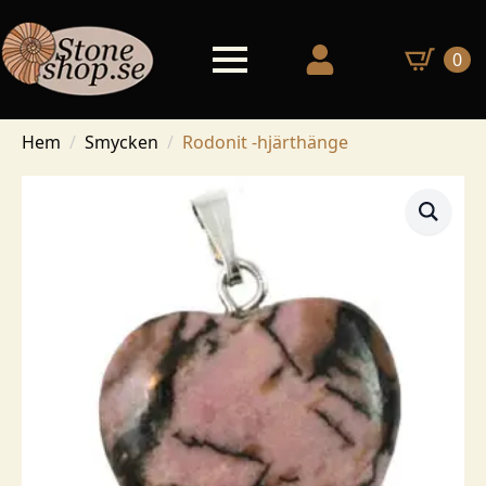
0
Hem
Smycken
Rodonit -hjärthänge