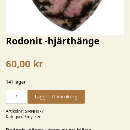
Rodonit -hjärthänge
60,00
kr
14 i lager
Rodonit
-
Lägg Till I Varukorg
hjärthänge
mängd
Artikelnr:
SMNH077
Kategori:
Smycken