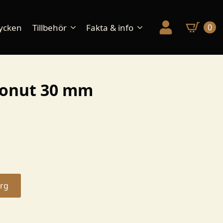
ycken
Tillbehör
Fakta & info
0
donut 30 mm
org