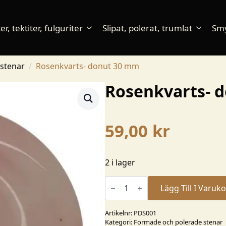
r, tektiter, fulguriter
Slipat, polerat, trumlat
Sm
stenar
Rosenkvarts- donut 30 mm
Rosenkvarts- 
59,00
kr
2 i lager
Rosenkvarts-
donut
Lägg Till I Varuk
30
mm
mängd
Artikelnr:
PDS001
Kategori:
Formade och polerade stenar