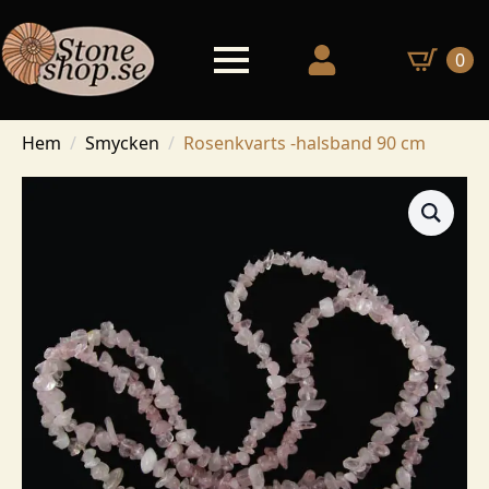
0
Hem
Smycken
Rosenkvarts -halsband 90 cm