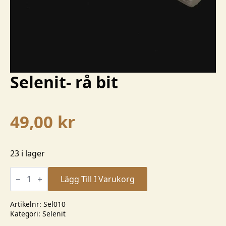
Selenit- rå bit
49,00
kr
23 i lager
Selenit-
rå
Lägg Till I Varukorg
bit
mängd
Artikelnr:
Sel010
Kategori:
Selenit