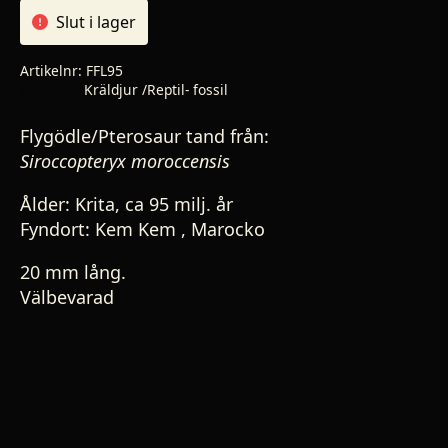
Slut i lager
Artikelnr:
FFL95
Kategori:
Kräldjur /Reptil- fossil
Flygödle/Pterosaur tand från:
Siroccopteryx moroccensis
Ålder: Krita, ca 95 milj. år
Fyndort: Kem Kem , Marocko
20 mm lång.
Välbevarad