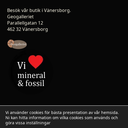
Besök vår butik i Vänersborg.
Geogalleriet
Parallellgatan 12
462 32 Vänersborg
Vi använder cookies för bästa presentation av vår hemsida.
Ni kan hitta information om vilka cookies som används och
© 2007-2026 Stoneshop.se / Geogalleriet - All rights
göra vissa inställningar
reserved.