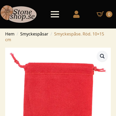
0
Hem
Smyckespåsar
Smyckespåse. Röd. 10×15
cm