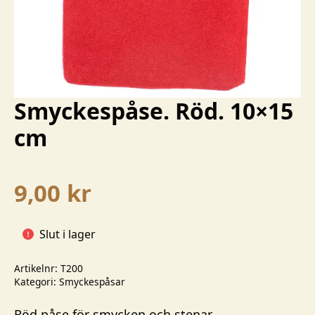
Smyckespåse. Röd. 10×15
cm
9,00
kr
Slut i lager
Artikelnr:
T200
Kategori:
Smyckespåsar
Röd påse för smycken och stenar