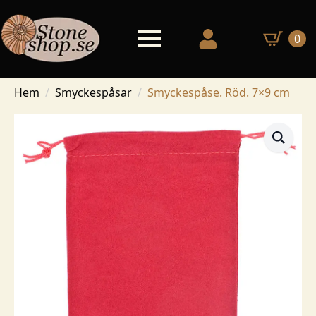
0
Hem
Smyckespåsar
Smyckespåse. Röd. 7×9 cm