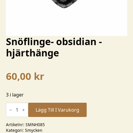
Snöflinge- obsidian -
hjärthänge
60,00
kr
3 i lager
Snöflinge-
obsidian
Lägg Till I Varukorg
-
hjärthänge
mängd
Artikelnr:
SMNH085
Kategori:
Smycken