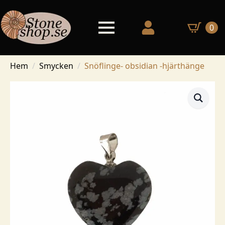
0
Hem
Smycken
Snöflinge- obsidian -hjärthänge