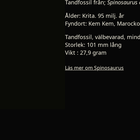
Tandfossil från;
Spinosaurus 
Ålder: Krita. 95 milj. år
Fyndort: Kem Kem, Marocko
Tandfossil, välbevarad, min
Storlek: 101 mm lång
Vikt : 27,9 gram
Läs mer om Spinosaurus