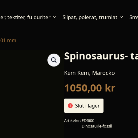
r, tektiter, fulguriter
Slipat, polerat, trumlat
Sm
 101 mm
Spinosaurus- 
Kem Kem, Marocko
1050,00
kr
Slut i lager
Artikelnr:
FDI600
Kategori:
Dinosaurie-fossil