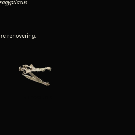
eagyptiacus
dre renovering.
Spinosaurus