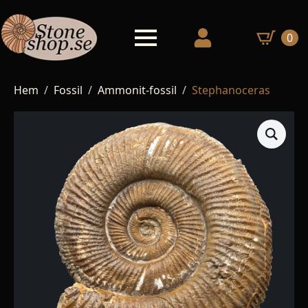
0
Hem
Fossil
Ammonit-fossil
Stephanoceras